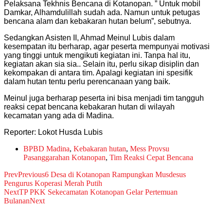
Pelaksana Tekhnis Bencana di Kotanopan. ” Untuk mobil
Damkar, Alhamdulillah sudah ada. Namun untuk petugas
bencana alam dan kebakaran hutan belum”, sebutnya.
Sedangkan Asisten II, Ahmad Meinul Lubis dalam
kesempatan itu berharap, agar peserta mempunyai motivasi
yang tinggi untuk mengikuti kegiatan ini. Tanpa hal itu,
kegiatan akan sia sia.. Selain itu, perlu sikap disiplin dan
kekompakan di antara tim. Apalagi kegiatan ini spesifik
dalam hutan tentu perlu perencanaan yang baik.
Meinul juga berharap peserta ini bisa menjadi tim tangguh
reaksi cepat bencana kebakaran hutan di wilayah
kecamatan yang ada di Madina.
Reporter: Lokot Husda Lubis
BPBD Madina
,
Kebakaran hutan
,
Mess Provsu
Pasanggarahan Kotanopan
,
Tim Reaksi Cepat Bencana
Prev
Previous
6 Desa di Kotanopan Rampungkan Musdesus
Pengurus Koperasi Merah Putih
Next
TP PKK Sekecamatan Kotanopan Gelar Pertemuan
Bulanan
Next