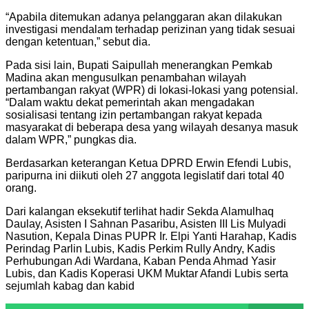
“Apabila ditemukan adanya pelanggaran akan dilakukan
investigasi mendalam terhadap perizinan yang tidak sesuai
dengan ketentuan,” sebut dia.
Pada sisi lain, Bupati Saipullah menerangkan Pemkab
Madina akan mengusulkan penambahan wilayah
pertambangan rakyat (WPR) di lokasi-lokasi yang potensial.
“Dalam waktu dekat pemerintah akan mengadakan
sosialisasi tentang izin pertambangan rakyat kepada
masyarakat di beberapa desa yang wilayah desanya masuk
dalam WPR,” pungkas dia.
Berdasarkan keterangan Ketua DPRD Erwin Efendi Lubis,
paripurna ini diikuti oleh 27 anggota legislatif dari total 40
orang.
Dari kalangan eksekutif terlihat hadir Sekda Alamulhaq
Daulay, Asisten I Sahnan Pasaribu, Asisten III Lis Mulyadi
Nasution, Kepala Dinas PUPR Ir. Elpi Yanti Harahap, Kadis
Perindag Parlin Lubis, Kadis Perkim Rully Andry, Kadis
Perhubungan Adi Wardana, Kaban Penda Ahmad Yasir
Lubis, dan Kadis Koperasi UKM Muktar Afandi Lubis serta
sejumlah kabag dan kabid