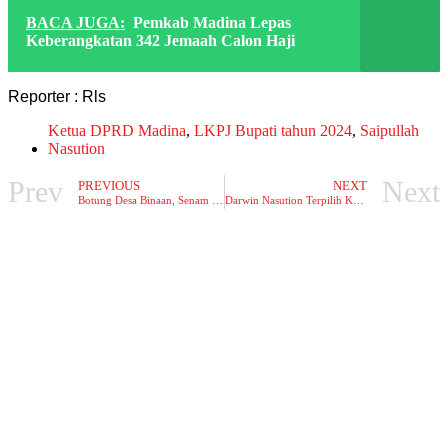
BACA JUGA:
Pemkab Madina Lepas
Keberangkatan 342 Jemaah Calon Haji
Reporter : Rls
Ketua DPRD Madina
,
LKPJ Bupati tahun 2024
,
Saipullah
Nasution
Prev
Next
PREVIOUS
NEXT
Botung Desa Binaan, Senam Pagi Sehat bersama TP PKK dan Petugas Kesehatan.
Darwin Nasution Terpilih Ketua Koperasi Merah Putih Desa Hutarimbaru-SM