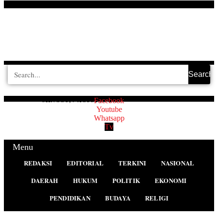
Search
MINGGU, 9 AGUSTUS 2026
Facebook
Youtube
Whatsapp
Tv
Menu
REDAKSI
EDITORIAL
TERKINI
NASIONAL
DAERAH
HUKUM
POLITIK
EKONOMI
PENDIDIKAN
BUDAYA
RELIGI