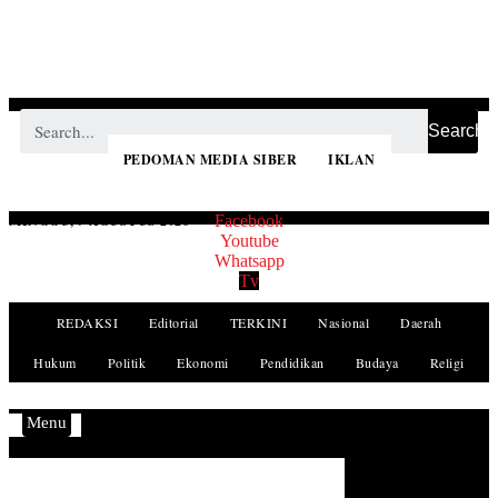
Search
PEDOMAN MEDIA SIBER
IKLAN
MINGGU, 9 AGUSTUS 2026
Facebook
Youtube
Whatsapp
Tv
REDAKSI
Editorial
TERKINI
Nasional
Daerah
Hukum
Politik
Ekonomi
Pendidikan
Budaya
Religi
Menu