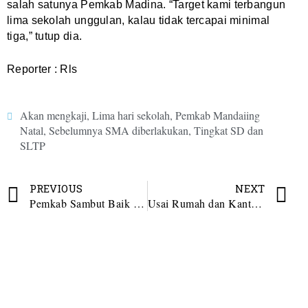
salah satunya Pemkab Madina. “Target kami terbangun
lima sekolah unggulan, kalau tidak tercapai minimal
tiga,” tutup dia.
Reporter : Rls
Akan mengkaji
,
Lima hari sekolah
,
Pemkab Mandaiing
Natal
,
Sebelumnya SMA diberlakukan
,
Tingkat SD dan
SLTP
PREVIOUS
NEXT
Pemkab Sambut Baik Peluncuran SIKIMAN Kajari Madina
Usai Rumah dan Kantornya Disambagi KPK, Kadis PUPR Madina Tinjau Pengaspalan Jalan Pasar Lama