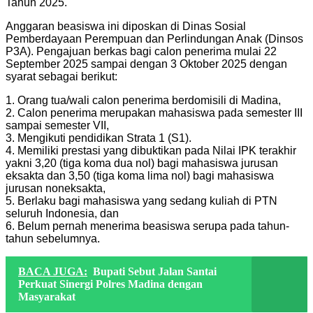
Tahun 2025.
Anggaran beasiswa ini diposkan di Dinas Sosial
Pemberdayaan Perempuan dan Perlindungan Anak (Dinsos
P3A). Pengajuan berkas bagi calon penerima mulai 22
September 2025 sampai dengan 3 Oktober 2025 dengan
syarat sebagai berikut:
1. Orang tua/wali calon penerima berdomisili di Madina,
2. Calon penerima merupakan mahasiswa pada semester III
sampai semester VII,
3. Mengikuti pendidikan Strata 1 (S1).
4. Memiliki prestasi yang dibuktikan pada Nilai IPK terakhir
yakni 3,20 (tiga koma dua nol) bagi mahasiswa jurusan
eksakta dan 3,50 (tiga koma lima nol) bagi mahasiswa
jurusan noneksakta,
5. Berlaku bagi mahasiswa yang sedang kuliah di PTN
seluruh Indonesia, dan
6. Belum pernah menerima beasiswa serupa pada tahun-
tahun sebelumnya.
BACA JUGA:
Bupati Sebut Jalan Santai
Perkuat Sinergi Polres Madina dengan
Masyarakat