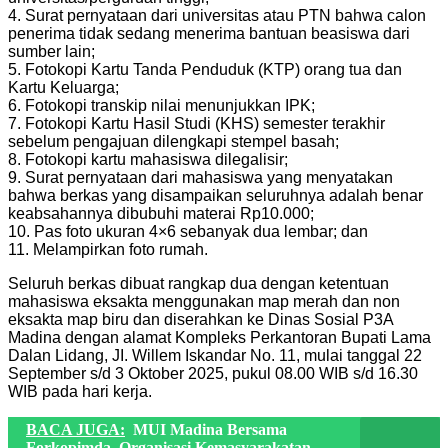
4. Surat pernyataan dari universitas atau PTN bahwa calon
penerima tidak sedang menerima bantuan beasiswa dari
sumber lain;
5. Fotokopi Kartu Tanda Penduduk (KTP) orang tua dan
Kartu Keluarga;
6. Fotokopi transkip nilai menunjukkan IPK;
7. Fotokopi Kartu Hasil Studi (KHS) semester terakhir
sebelum pengajuan dilengkapi stempel basah;
8. Fotokopi kartu mahasiswa dilegalisir;
9. Surat pernyataan dari mahasiswa yang menyatakan
bahwa berkas yang disampaikan seluruhnya adalah benar
keabsahannya dibubuhi materai Rp10.000;
10. Pas foto ukuran 4×6 sebanyak dua lembar; dan
11. Melampirkan foto rumah.
Seluruh berkas dibuat rangkap dua dengan ketentuan
mahasiswa eksakta menggunakan map merah dan non
eksakta map biru dan diserahkan ke Dinas Sosial P3A
Madina dengan alamat Kompleks Perkantoran Bupati Lama
Dalan Lidang, JI. Willem Iskandar No. 11, mulai tanggal 22
September s/d 3 Oktober 2025, pukul 08.00 WIB s/d 16.30
WIB pada hari kerja.
BACA JUGA:
MUI Madina Bersama
Forkopimda, Organisasi Kemasyarakatan