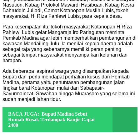
Nasution, Kabag Protokol Mawardi Hasibuan, Kabag Kesra
Bahruddin Juliadi, Camat Kotanopan Muslih Lubis, tokoh
masyarakat, H. Riza Fahlewi Lubis, para kepala desa.
Para kesempatan itu, tokoh masyarakat Kotanopan H.Riza
Pahlewi Lubis gelar Mangaraja Iro Parlagutan meminta
Pemkab Madina agar lebih memperhatikan pembangunan di
kawasan Mandailing Julu. Ia menilai kepala daerah adalah
sebagai raja yang sebenarnya memiliki peran penting
sebagai tempat masyarakat menyampaikan keluhan dan
harapan.
Ada beberapa aspirasi warga yang disampaikan kepada
Bupati dan perlu mendapat perhatian kusus dari Pemkab
Madina, pertama yaitu penuntasan pembangunan jalan
lingkar barat Kotanopan mulai dari Sabapasir-
Sayurmaincat- Sawahan hingga Muarasoro yang selama ini
sudah menjadi lahan tidur.
BACA JUGA:
Bupati Madina Sebut
Rumah Rusak Terdampak Banjir Capai
2400