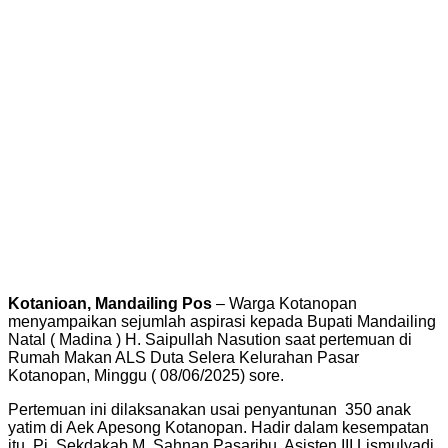
Kotanioan, Mandailing Pos
– Warga Kotanopan
menyampaikan sejumlah aspirasi kepada Bupati Mandailing
Natal ( Madina ) H. Saipullah Nasution saat pertemuan di
Rumah Makan ALS Duta Selera Kelurahan Pasar
Kotanopan, Minggu ( 08/06/2025) sore.
Pertemuan ini dilaksanakan usai penyantunan 350 anak
yatim di Aek Apesong Kotanopan. Hadir dalam kesempatan
itu, Pj. Sekdakab M. Sahnan Pasaribu, Asisten III Lismulyadi