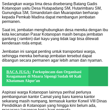
Sedangkan warga lima desa diseberang Batang Gadis
Kotanopan yaitu Desa Hutapadang SM, Hutarimbaru SM,
Gunungtua SM, Simandolam dan Muarapotan berharap
kepada Pemkab Madina dapat membangun jembatan
permanen.
Saat ini, jembatan menghubungkan desa mereka dengan ibu
kota kecamatan Pasar Kotanopan masih berupa jembatan
gantung ( rambin) dari kayu yang tidak lagi bisa dilewati
kenderaan roda empat.
Jembatan ini sangat penting untuk transportasi warga,
sehingga mereka berharap jembatan tersebut dapat
dibangun secara permanen agar lebih aman dan nyaman.
BACA JUGA:
Forkopincam dan Organisasi
Keagamaan di Muara Sipongi Sudah 60 Kali
Khataman Alqur'an
Aspirasi warga Kotanopan lainnya perihal perlunya
pembangunan kantor Camat yang baru karena kantor
sekarang masih numpang, termasuk kantor Korwil VIII Dinas
Pendidikan di Kotanopan yang hingga kini belum ada,
prasarana lapangan kerja bagi pemuda.