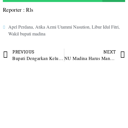
Reporter : Rls
Apel Perdana
,
Atika Azmi Utammi Nasution
,
Libur Idul Fitri
,
Wakil bupati madina
PREVIOUS
NEXT
Bupati Dengarkan Keluhan Pedagang Pasar Baru Panyabungan
NU Madina Harus Mandiri Secara Ekonomi