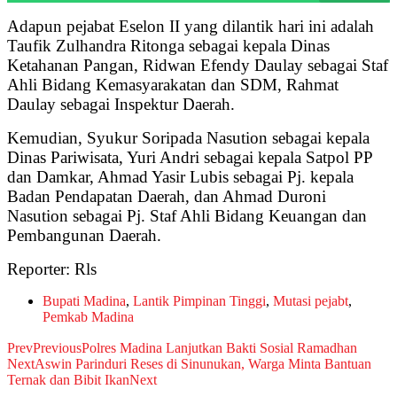
Adapun pejabat Eselon II yang dilantik hari ini adalah
Taufik Zulhandra Ritonga sebagai kepala Dinas
Ketahanan Pangan, Ridwan Efendy Daulay sebagai Staf
Ahli Bidang Kemasyarakatan dan SDM, Rahmat
Daulay sebagai Inspektur Daerah.
Kemudian, Syukur Soripada Nasution sebagai kepala
Dinas Pariwisata, Yuri Andri sebagai kepala Satpol PP
dan Damkar, Ahmad Yasir Lubis sebagai Pj. kepala
Badan Pendapatan Daerah, dan Ahmad Duroni
Nasution sebagai Pj. Staf Ahli Bidang Keuangan dan
Pembangunan Daerah.
Reporter: Rls
Bupati Madina
,
Lantik Pimpinan Tinggi
,
Mutasi pejabt
,
Pemkab Madina
Prev
Previous
Polres Madina Lanjutkan Bakti Sosial Ramadhan
Next
Aswin Parinduri Reses di Sinunukan, Warga Minta Bantuan
Ternak dan Bibit Ikan
Next