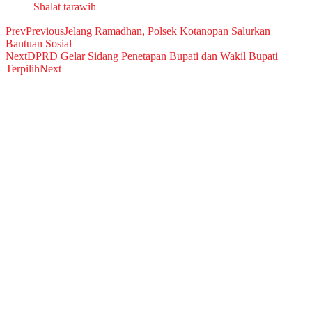
Shalat tarawih
Prev
Previous
Jelang Ramadhan, Polsek Kotanopan Salurkan
Bantuan Sosial
Next
DPRD Gelar Sidang Penetapan Bupati dan Wakil Bupati
Terpilih
Next