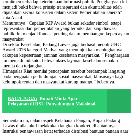
komitmen terhadap keterbukaan informasi publik. Penghargaan ini
menjadi bukti bahwa prinsip transparansi dan akuntabilitas telah
dijalankan secara konsisten dalam sistem Pemerintahan Daerah”
kata Asnal.
Menurutnya , Capaian KIP Award bukan sekadar simbol, tetapi
representasi dari pemerintahan yang terbuka dan siap diawasi
publik. Ini menjadi fondasi penting dalam membangun kepercayaan
masyarakat.
Di sektor Kesehatan, Padang Lawas juga berhasil meraih UHC
Award 2026 kategori Madya, yang menunjukkan meningkatnya
cakupan kepesertaan jaminan kesehatan masyarakat. ” Penghargaan
ini menjadi indikator bahwa akses layanan kesehatan semakin
merata dan terjangkau.
Himapalas Riau menilai pencapaian tersebut berdampak langsung
pada penguatan perlindungan sosial masyarakat, khususnya bagi
kelompok rentan dan masyarakat kurang mampu” bebernya.
BACA JUGA:
Bupati Minta Agar
Pelayanan di RSU Panyabungan Maksimal.
Sementara itu, dalam aspek Ketahanan Pangan, Bupati Padang
Lawas dinilai aktif melakukan langkah konkret, di antaranya:
Instruksi pengawasan ketat terhadap distribusi bantuan pangan agar