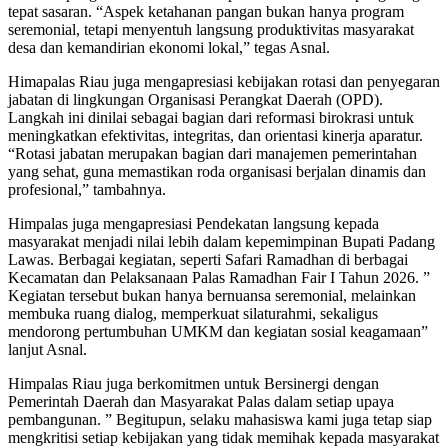
tepat sasaran. “Aspek ketahanan pangan bukan hanya program
seremonial, tetapi menyentuh langsung produktivitas masyarakat
desa dan kemandirian ekonomi lokal,” tegas Asnal.
Himapalas Riau juga mengapresiasi kebijakan rotasi dan penyegaran
jabatan di lingkungan Organisasi Perangkat Daerah (OPD).
Langkah ini dinilai sebagai bagian dari reformasi birokrasi untuk
meningkatkan efektivitas, integritas, dan orientasi kinerja aparatur.
“Rotasi jabatan merupakan bagian dari manajemen pemerintahan
yang sehat, guna memastikan roda organisasi berjalan dinamis dan
profesional,” tambahnya.
Himpalas juga mengapresiasi Pendekatan langsung kepada
masyarakat menjadi nilai lebih dalam kepemimpinan Bupati Padang
Lawas. Berbagai kegiatan, seperti Safari Ramadhan di berbagai
Kecamatan dan Pelaksanaan Palas Ramadhan Fair I Tahun 2026. ”
Kegiatan tersebut bukan hanya bernuansa seremonial, melainkan
membuka ruang dialog, memperkuat silaturahmi, sekaligus
mendorong pertumbuhan UMKM dan kegiatan sosial keagamaan”
lanjut Asnal.
Himpalas Riau juga berkomitmen untuk Bersinergi dengan
Pemerintah Daerah dan Masyarakat Palas dalam setiap upaya
pembangunan. ” Begitupun, selaku mahasiswa kami juga tetap siap
mengkritisi setiap kebijakan yang tidak memihak kepada masyarakat