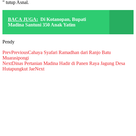
” tutup Asnal.
BACA JUGA:
Di Kotanopan, Bupati
Madina Santuni 350 Anak Yatim
Pendy
Prev
Previous
Cahaya Syafari Ramadhan dari Ranjo Batu
Muarasipongi
Next
Dinas Pertanian Madina Hadir di Panen Raya Jagung Desa
Hutapungkut Jae
Next