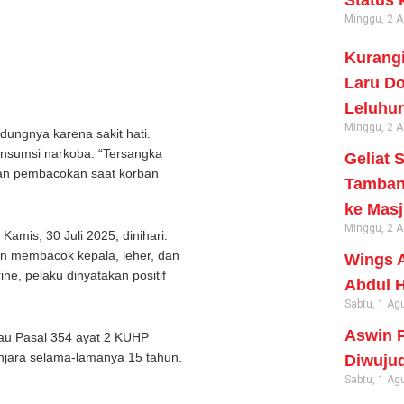
Status 
Minggu, 2 
Kurangi
Laru Do
Leluhur
Minggu, 2 
ungnya karena sakit hati.
onsumsi narkoba. “Tersangka
Geliat 
kan pembacokan saat korban
Tambang
ke Masj
Minggu, 2 
Kamis, 30 Juli 2025, dinihari.
n membacok kepala, leher, dan
Wings A
ine, pelaku dinyatakan positif
Abdul H
Sabtu, 1 Ag
Aswin P
au Pasal 354 ayat 2 KUHP
jara selama-lamanya 15 tahun.
Diwujud
Sabtu, 1 Ag