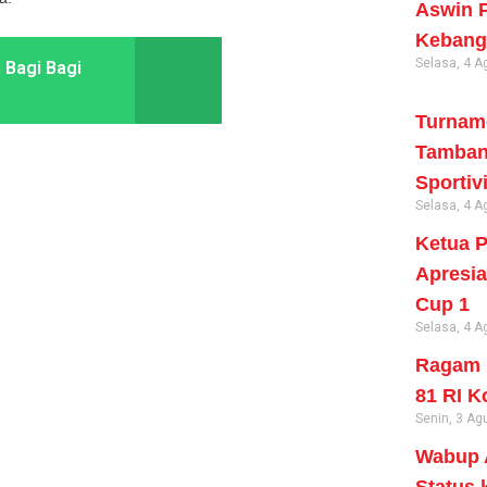
Aswin P
Kebangs
Selasa, 4 A
 Bagi Bagi
Turname
Tambang
Sportiv
Selasa, 4 A
Ketua P
Apresia
Cup 1
Selasa, 4 A
Ragam 
81 RI K
Senin, 3 Ag
Wabup A