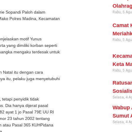
Olahrag
rie Sopandi Paloh dalam
Rabu, 5 Ag
, Mako Polres Madina, Kecamatan
Camat K
Meriahk
njelaskan motif Yunus
Rabu, 5 Ag
ta yang dimiliki korban seperti
rsangka mengaku terdesak untuk
Kecama
Keta Ma
Rabu, 5 Ag
 Natal itu dengan cara
ya itu, pelaku juga menyetubuhi
Ratusan
Sosiali
Selasa, 4 A
tetapi penyidik tidak
 Dia hanya dijerat pasal
Wabup A
l 82 ayat 1 jo Pasal 79E UU RI
Sumut 
or 23 tahun 2002 tentang
Selasa, 4 A
n atau Pasal 365 KUHPidana
a.