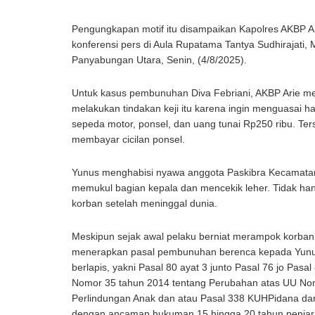
Pengungkapan motif itu disampaikan Kapolres AKBP A
konferensi pers di Aula Rupatama Tantya Sudhirajati
Panyabungan Utara, Senin, (4/8/2025).
Untuk kasus pembunuhan Diva Febriani, AKBP Arie me
melakukan tindakan keji itu karena ingin menguasai har
sepeda motor, ponsel, dan uang tunai Rp250 ribu. Te
membayar cicilan ponsel.
Yunus menghabisi nyawa anggota Paskibra Kecamatan
memukul bagian kepala dan mencekik leher. Tidak han
korban setelah meninggal dunia.
Meskipun sejak awal pelaku berniat merampok korban, 
menerapkan pasal pembunuhan berenca kepada Yunus.
berlapis, yakni Pasal 80 ayat 3 junto Pasal 76 jo Pasa
Nomor 35 tahun 2014 tentang Perubahan atas UU Nom
Perlindungan Anak dan atau Pasal 338 KUHPidana da
dengan ancaman hukuman 15 hingga 20 tahun penjar