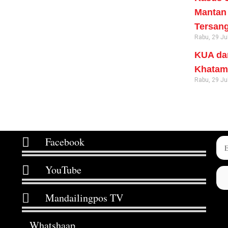
Mantan 
Tersang
Rabu, 29 Ju
KUA da
Khatam 
Rabu, 29 Ju
Facebook
YouTube
Mandailingpos TV
Whatshaap