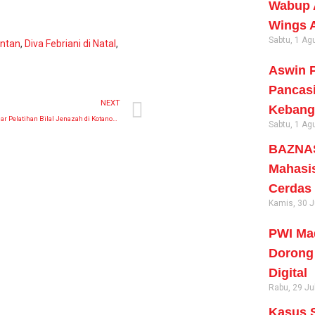
Wabup A
Wings 
Sabtu, 1 Ag
antan
,
Diva Febriani di Natal
,
Aswin P
Pancas
NEXT
Kebang
MUI Madina Gelar Pelatihan Bilal Jenazah di Kotanopan
Sabtu, 1 Ag
BAZNAS
Mahasi
Cerdas
Kamis, 30 J
PWI Mad
Dorong 
Digital
Rabu, 29 Ju
Kasus S