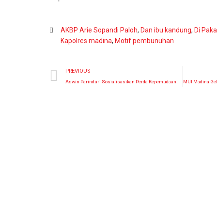
AKBP Arie Sopandi Paloh
,
Dan ibu kandung
,
Di Pak
Kapolres madina
,
Motif pembunuhan
PREVIOUS
Aswin Parinduri Sosialisasikan Perda Kepemudaan Kepengurus AMPI Madina