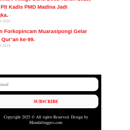
Plt Kadis PMD Madina Jadi
ka.
li 2026
n Forkopincam Muarasipongi Gelar
Qur’an ke-99.
li 2026
SUBSCRIBE
Copyright 2025 © All rights Reserved. Design by
Mandailingpos.com