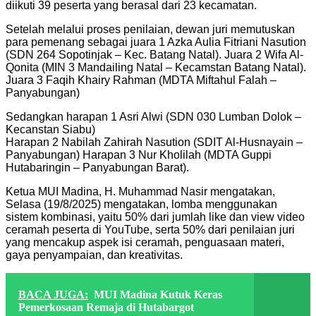
diikuti 39 peserta yang berasal dari 23 kecamatan.
Setelah melalui proses penilaian, dewan juri memutuskan
para pemenang sebagai juara 1 Azka Aulia Fitriani Nasution
(SDN 264 Sopotinjak – Kec. Batang Natal). Juara 2 Wifa Al-
Qonita (MIN 3 Mandailing Natal – Kecamstan Batang Natal).
Juara 3 Faqih Khairy Rahman (MDTA Miftahul Falah –
Panyabungan)
Sedangkan harapan 1 Asri Alwi (SDN 030 Lumban Dolok –
Kecanstan Siabu)
Harapan 2 Nabilah Zahirah Nasution (SDIT Al-Husnayain –
Panyabungan) Harapan 3 Nur Kholilah (MDTA Guppi
Hutabaringin – Panyabungan Barat).
Ketua MUI Madina, H. Muhammad Nasir mengatakan,
Selasa (19/8/2025) mengatakan, lomba menggunakan
sistem kombinasi, yaitu 50% dari jumlah like dan view video
ceramah peserta di YouTube, serta 50% dari penilaian juri
yang mencakup aspek isi ceramah, penguasaan materi,
gaya penyampaian, dan kreativitas.
BACA JUGA:
MUI Madina Kutuk Keras
Pemerkosaan Remaja di Hutabargot