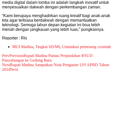
media digital dalam lomba ini adalah langkah inovatif untuk
menyesuaikan dakwah dengan perkembangan zaman.
“Kami berupaya menghadirkan ruang kreatif bagi anak-anak
kita agar terbiasa berdakwah dengan memanfaatkan
teknologi. Semoga tahun depan kegiatan ini bisa lebih
meriah dengan jangkauan yang lebih luas,” pungkasnya.
Reporter : Rls
MUI Madina
,
Tingkat SD/MI
,
Umumkan pemenang ceramah
Prev
Previous
Bupati Madina Pantau Perpindahan RSUD
Panyabungan ke Gedung Baru
Next
Bupati Madina Sampaikan Nota Pengantar LPJ APBD Tahun
2024
Next