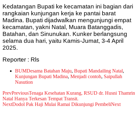
Kedatangan Bupati ke kecamatan ini bagian dari
rangkaian kunjungan kerja ke pantai barat
Madina. Bupati dijadwalkan mengunjungi empat
kecamatan, yakni Natal, Muara Batanggadis,
Batahan, dan Sinunukan. Kunker berlangsung
selama dua hari, yaitu Kamis-Jumat, 3-4 April
2025.
Reporter : Rls
BUMDesama Batahan Maju
,
Bupati Mandailing Natal
,
Kunjungan Bupati Madina
,
Menjadi contoh
,
Saipullah
Nasution
Prev
Previous
Tenaga Kesehatan Kurang, RSUD dr. Husni Thamrin
Natal Hanya Terkesan Tempat Transit.
Next
Dodol Pak Haji Mulai Ramai Dikunjungi Pembeli
Next