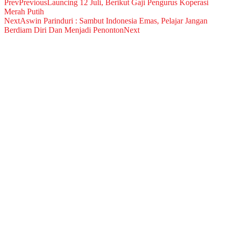
Prev
Previous
Launcing 12 Juli, Berikut Gaji Pengurus Koperasi
Merah Putih
Next
Aswin Parinduri : Sambut Indonesia Emas, Pelajar Jangan
Berdiam Diri Dan Menjadi Penonton
Next