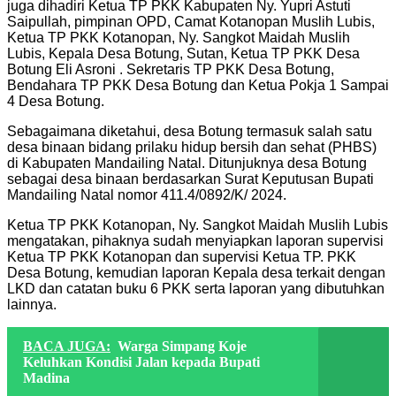
juga dihadiri Ketua TP PKK Kabupaten Ny. Yupri Astuti
Saipullah, pimpinan OPD, Camat Kotanopan Muslih Lubis,
Ketua TP PKK Kotanopan, Ny. Sangkot Maidah Muslih
Lubis, Kepala Desa Botung, Sutan, Ketua TP PKK Desa
Botung Eli Asroni . Sekretaris TP PKK Desa Botung,
Bendahara TP PKK Desa Botung dan Ketua Pokja 1 Sampai
4 Desa Botung.
Sebagaimana diketahui, desa Botung termasuk salah satu
desa binaan bidang prilaku hidup bersih dan sehat (PHBS)
di Kabupaten Mandailing Natal. Ditunjuknya desa Botung
sebagai desa binaan berdasarkan Surat Keputusan Bupati
Mandailing Natal nomor 411.4/0892/K/ 2024.
Ketua TP PKK Kotanopan, Ny. Sangkot Maidah Muslih Lubis
mengatakan, pihaknya sudah menyiapkan laporan supervisi
Ketua TP PKK Kotanopan dan supervisi Ketua TP. PKK
Desa Botung, kemudian laporan Kepala desa terkait dengan
LKD dan catatan buku 6 PKK serta laporan yang dibutuhkan
lainnya.
BACA JUGA:
Warga Simpang Koje
Keluhkan Kondisi Jalan kepada Bupati
Madina