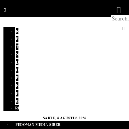
REDAKSI
EDITORIAL
TERKINI
NASIONAL
DAERAH
HUKUM
POLITIK
EKONOMI
PENDIDIKAN
BUDAYA
RELIGI
SABTU, 8 AGUSTUS 2026
PEDOMAN MEDIA SIBER