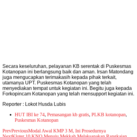
Secara keseluruhan, pelayanan KB serentak di Puskesmas
Kotanopan ini berlangsung baik dan aman. Irsan Matondang
juga mengucapkan terimakasih kepada pihak terkait,
utamanya UPT. Puskesmas Kotanopan yang telah
menyediakan tempat untuk kegiatan ini. Begitu juga kepada
Forkopincam Kotanopan yang telah mensupport kegiatan ini.
Reporter : Lokot Husda Lubis
HUT IBI ke 74
,
Pemasangan kb gratis
,
PLKB kotanopan
,
Puskesmas Kotanopan
Prev
Previous
Modal Awal KMP 3 M, Ini Prosedurnya
Next
Kloter 10 KNO Menuju Mekkah Melaksanakan Rangkaian