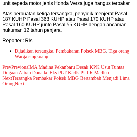
unit sepeda motor jenis Honda Verza juga hangus terbakar.
Atas perbuatan ketiga tersangka, penyidik menjerat Pasal
187 KUHP Pasal 363 KUHP atau Pasal 170 KUHP atau
Pasal 160 KUHP junto Pasal 55 KUHP dengan ancaman
hukuman 12 tahun penjara.
Reporter : Rls
Dijadikan tersangka
,
Pembakaran Polsek MBG
,
Tiga orang
,
Warga singkuang
Prev
Previous
IMA Madina Pekanbaru Desak KPK Usut Tuntas
Dugaan Aliran Dana ke Eks PLT Kadis PUPR Madina
Next
Tersangka Pembakar Polsek MBG Bertambah Menjadi Lima
Orang
Next