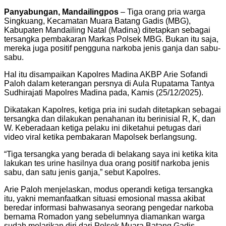
Panyabungan, Mandailingpos
– Tiga orang pria warga
Singkuang, Kecamatan Muara Batang Gadis (MBG),
Kabupaten Mandailing Natal (Madina) ditetapkan sebagai
tersangka pembakaran Markas Polsek MBG. Bukan itu saja,
mereka juga positif pengguna narkoba jenis ganja dan sabu-
sabu.
Hal itu disampaikan Kapolres Madina AKBP Arie Sofandi
Paloh dalam keterangan persnya di Aula Rupatama Tantya
Sudhirajati Mapolres Madina pada, Kamis (25/12/2025).
Dikatakan Kapolres, ketiga pria ini sudah ditetapkan sebagai
tersangka dan dilakukan penahanan itu berinisial R, K, dan
W. Keberadaan ketiga pelaku ini diketahui petugas dari
video viral ketika pembakaran Mapolsek berlangsung.
“Tiga tersangka yang berada di belakang saya ini ketika kita
lakukan tes urine hasilnya dua orang positif narkoba jenis
sabu, dan satu jenis ganja,” sebut Kapolres.
Arie Paloh menjelaskan, modus operandi ketiga tersangka
itu, yakni memanfaatkan situasi emosional massa akibat
beredar informasi bahwasanya seorang pengedar narkoba
bernama Romadon yang sebelumnya diamankan warga
sudah melarikan diri dari Polsek Muara Batang Gadis.